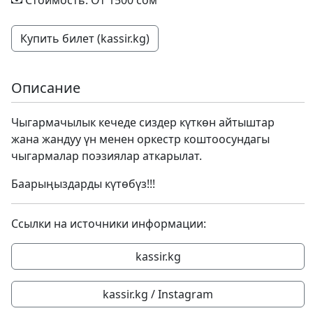
Стоимость: От 1500 сом
Купить билет (kassir.kg)
Описание
Чыгармачылык кечеде сиздер күткөн айтыштар
жана жандуу үн менен оркестр коштоосундагы
чыгармалар поэзиялар аткарылат.
Баарыңыздарды күтөбүз!!!
Ссылки на источники информации:
kassir.kg
kassir.kg / Instagram