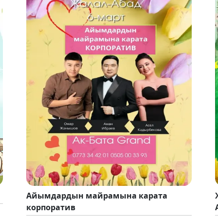
Айымдардын майрамына карата
корпоратив