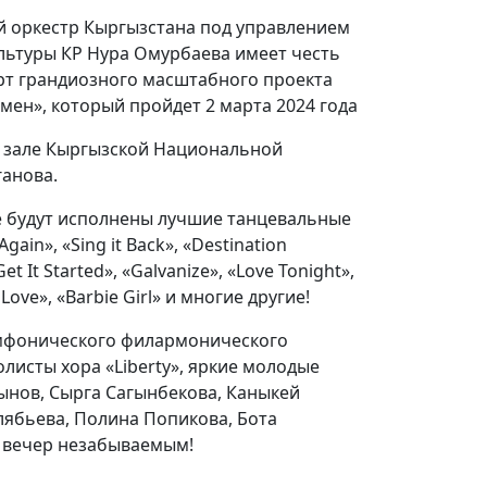
̆ оркестр Кыргызстана под управлением
льтуры КР Нура Омурбаева имеет честь
ерт грандиозного масштабного проекта
ен», который пройдет 2 марта 2024 года
зале Кыргызской Национальной
ганова.
е будут исполнены лучшие танцевальные
Again», «Sing it Back», «Destination
 Get It Started», «Galvanize», «Love Tonight»,
 Love», «Barbie Girl» и многие другие!
мфонического филармонического
олисты хора «Liberty», яркие молодые
ынов, Сырга Сагынбекова, Каныкей
лябьева, Полина Попикова, Бота
ш вечер незабываемым!