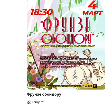
Фрунзе обондору
Концерт