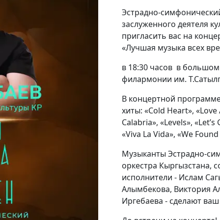
Эстрадно-симфоническии
заслуженного деятеля ку
пригласить вас на конц
«Лучшая музыка всех врем
в 18:30 часов
в большом 
филармонии им. Т.Сатыл
В концертной программ
хиты: «Cold Heart», «Love 
Calabria», «Levels», «Let’s
«Viva La Vida», «We Found
Музыканты Эстрадно-си
оркестра Кыргызстана, с
исполнители - Ислам Саг
Алымбекова, Виктория А
Иргебаева - сделают ва