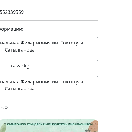
0552339559
формации:
нальная Филармония им. Токтогула
Сатылганова
kassir.kg
нальная Филармония им. Токтогула
Сатылганова
ты»