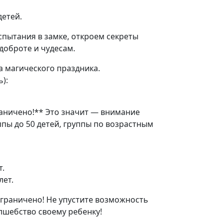
детей.
пытания в замке, откроем секреты
доброте и чудесам.
са магического праздника.
):
аничено!** Это значит — внимание
ппы до 50 детей, группы по возрастным
ет.
лет.
граничено! Не упустите возможность
лшебство своему ребенку!