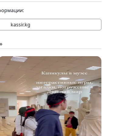
формации:
kassir.kg
»