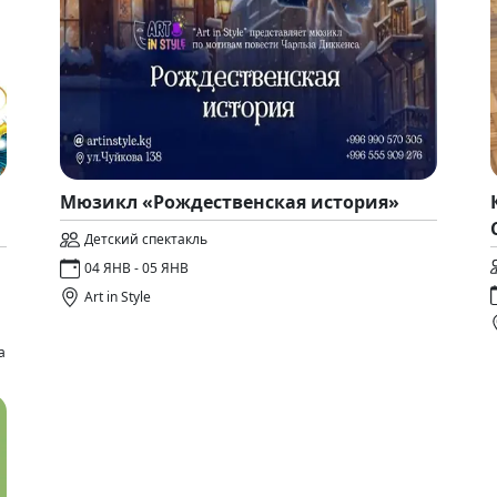
Мюзикл «Рождественская история»
Детский спектакль
04 ЯНВ - 05 ЯНВ
Art in Style
а