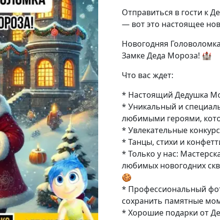
Отправиться в гости к 
— вот это настоящее нов
Новогодняя Головоломка
Замке Деда Мороза! 🏰
Что вас ждет:
* Настоящий Дедушка Мо
* Уникальный и специал
любимыми героями, кот
* Увлекательные конкурс
* Танцы, стихи и конфет
* Только у нас: Мастерс
любимых новогодних скв
🍪
* Профессиональный фот
сохранить памятные мо
* Хорошие подарки от Де