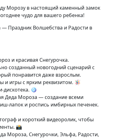
Деду Морозу в настоящий каменный замок
огоднее чудо для вашего ребенка!
 — Праздник Волшебства и Радости в
роз и красивая Снегурочка.
ьно созданный новогодний сценарий с
орый понравится даже взрослым.
ы и игры с ярким реквизитом. 🪅
ти-дискотека. 🪩
кая Деда Мороза — создание всеми
иш-лапок и роспись имбирных печенек.
ограф и короткий видеоролик, чтобы
менты. 📸
да Мороза, Снегурочки, Эльфа, Радости,