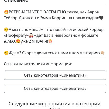
🤩ВСТРЕЧАЕМ УТРО ЭЛЕГАНТНО также, как Аарон
Тейлор-Джонсон и Эмма Коррин на новых кадрах🖤
😏А мы напоминаем, что новый готический хоррор
«Носферату»🧛🏻‍♂️ждет Вас в невероятном формате
#IMAX😍уже 2 ЯНВАРЯ!🍿
🤫Ждем? Скорее делитесь с нами в комментариях👇🏼
Ссылки на источники информации:
Сеть кинотеатров «Синематика»
Сеть кинотеатров «Синематика»
Следующие мероприятия в категории