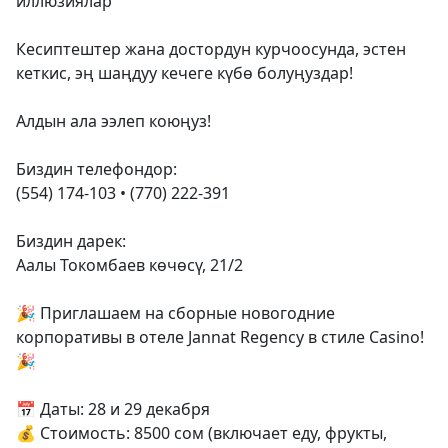
иллюзиялар
Кесиптештер жана достордун курчоосунда, эстен
кеткис, эң шаңдуу кечеге күбө болуңуздар!
Алдын ала ээлеп коюңуз!
Биздин телефондор:
(554) 174-103 • (770) 222-391
Биздин дарек:
Аалы Токомбаев көчөсү, 21/2
🎉 Приглашаем на сборные новогодние
корпоративы в отеле Jannat Regency в стиле Casino!
🎉
📅 Даты: 28 и 29 декабря
💰 Стоимость: 8500 сом (включает еду, фрукты,