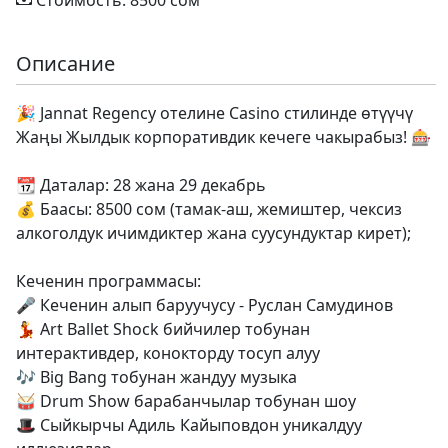
Стоимость: 8500 сом
Описание
🎉 Jannat Regency отелине Casino стилинде өтүүчү
Жаңы Жылдык корпоративдик кечеге чакырабыз! 🎰
📆 Даталар: 28 жана 29 декабрь
💰 Баасы: 8500 сом (тамак-аш, жемиштер, чексиз
алкоголдук ичимдиктер жана суусундуктар кирет);
Кеченин программасы:
🎤 Кеченин алып баруучусу - Руслан Самудинов
💃 Art Ballet Shock бийчилер тобунан
интерактивдер, конокторду тосуп алуу
🎶 Big Bang тобунан жандуу музыка
🥁 Drum Show барабанчылар тобунан шоу
🎩 Сыйкырчы Адиль Кайыповдон уникалдуу