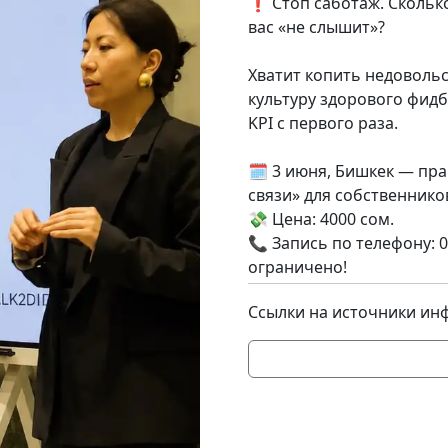
❗ Стоп саботаж. Сколько
вас «не слышит»?
Хватит копить недовольс
культуру здорового фидб
KPI с первого раза.
🗓 3 июня, Бишкек — пр
связи» для собственнико
💸 Цена: 4000 сом.
📞 Запись по телефону: 0
ограничено!
Ссылки на источники ин