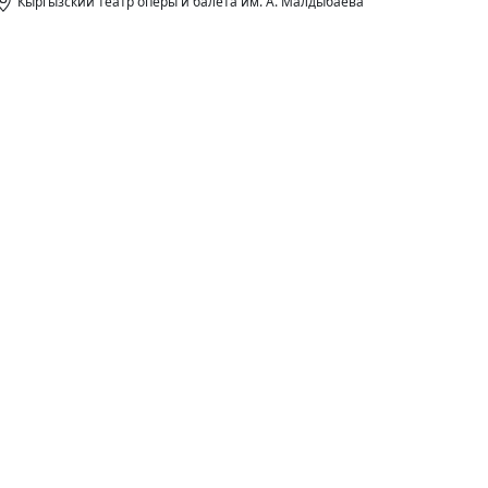
Кыргызский театр оперы и балета им. А. Малдыбаева