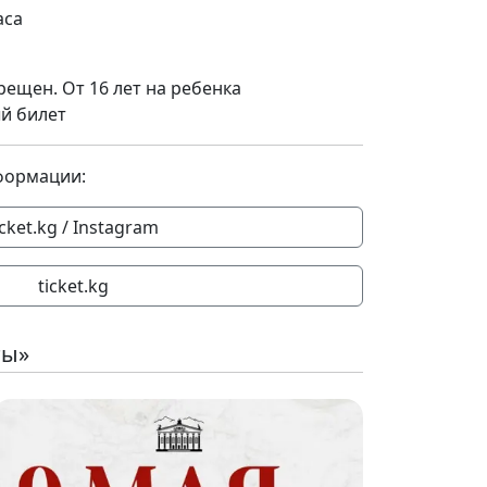
аса
рещен. От 16 лет на ребенка
й билет
формации:
icket.kg / Instagram
ticket.kg
ты»