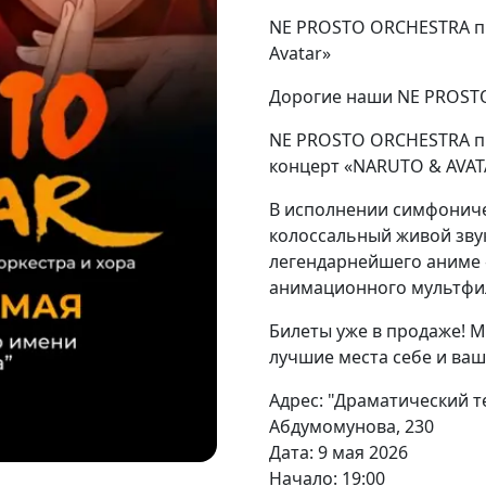
NE PROSTO ORCHESTRA пр
Avatar»
Дорогие наши NE PROST
NE PROSTO ORCHESTRA пр
концерт «NARUTO & AVAT
В исполнении симфоничес
колоссальный живой зву
легендарнейшего аниме 
анимационного мультфил
Билеты уже в продаже! 
лучшие места себе и ва
Адрес: "Драматический те
Абдумомунова, 230
Дата: 9 мая 2026
Начало: 19:00