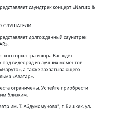
едставляет саундтрек концерт «Naruto &
O СЛУШАТЕЛИ!
едставляет долгожданный саундтрек
AR».
кого оркестра и хора Вас ждёт
к под видеоряд из лучших моментов
«Наруто», а также захватывающего
ьма «Аватар».
Места ограничены. Успейте приобрести
шим близким.
атр им. Т. Абдумомунова", г. Бишкек, ул.