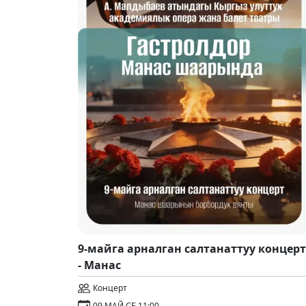
9-майга арналган салтанаттуу концерт
- Манас
Концерт
09 МАЙ СБ 11:00