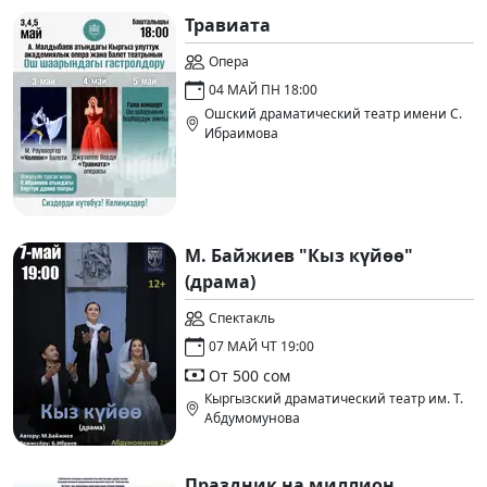
Травиата
Опера
04 МАЙ ПН 18:00
Ошский драматический театр имени С.
Ибраимова
М. Байжиев "Кыз күйөө"
(драма)
Спектакль
07 МАЙ ЧТ 19:00
От 500 сом
Кыргызский драматический театр им. Т.
Абдумомунова
Праздник на миллион