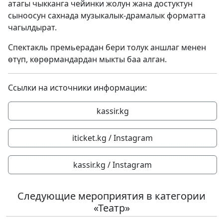
атагы чыкканга чейинки жолун жана достуктун
сыноосун сахнада музыкалык-драмалык форматта
чагылдырат.
Спектакль премьерадан бери толук аншлаг менен
өтүп, көрөрмандардан мыкты баа алган.
Ссылки на источники информации:
kassir.kg
iticket.kg / Instagram
kassir.kg / Instagram
Следующие мероприятия в категории
«Театр»