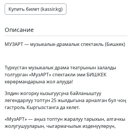
Купить билет (kassir.kg)
Описание
МУЗАРТ — музыкалык-драмалык спектакль (Бишкек)
Түркүстан музыкалык драма театрынын залалды
толтурган «МузАРТ» спектакли эми БИШКЕК
көрөрмандарына жол алууда!
Элдин жогорку кызыгуусуна байланыштуу
легендарлуу топтун 25 жылдыгына арналган бул чоң
гастроль Кыргызстанга да келет.
«МузАРТ» — аңыз топтун жаралуу тарыхын, алгачкы
жолугушууларын, чыгармачылык изденүүлөрүн,