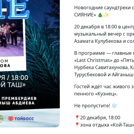
Новогодние саундтреки 
СИЯНИЕ» 🎄✨
20 декабря в 18:00 в це
музыкальный вечер с ор
Азамата Кулубекова и со
В программе — главные пе
«Last Christmas» до «Пят
Нурбека Савитахунова, 
Турусбековой и Айганыш
Гостей ждёт час живого
пенного «Кузнец».
Не пропустите! ❄️
📍20 декабря, 18:00
📍зона отдыха «Кой-Таш