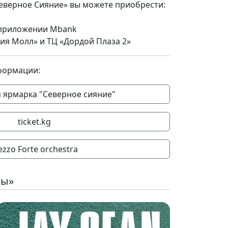
Северное Сияние» вы можете приобрести:
в приложении Mbank
«Азия Молл» и ТЦ «Дордой Плаза 2»
формации:
 ярмарка "Северное сияние"
ticket.kg
zzo Forte orchestra
ты»