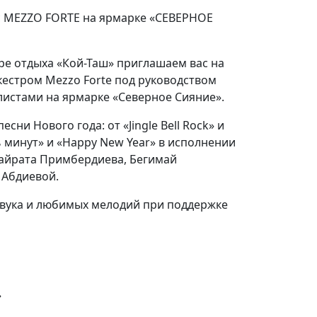
с MEZZO FORTE на ярмарке «СЕВЕРНОЕ
нтре отдыха «Кой-Таш» приглашаем вас на
кестром Mezzo Forte под руководством
листами на ярмарке «Северное Сияние».
сни Нового года: от «Jingle Bell Rock» и
ь минут» и «Happy New Year» в исполнении
Кайрата Примбердиева, Бегимай
 Абдиевой.
 звука и любимых мелодий при поддержке
»