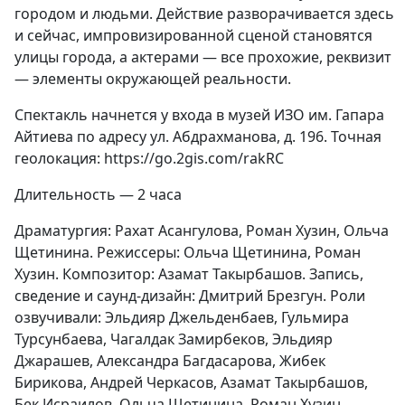
городом и людьми. Действие разворачивается здесь
и сейчас, импровизированной сценой становятся
улицы города, а актерами — все прохожие, реквизит
— элементы окружающей реальности.
Спектакль начнется у входа в музей ИЗО им. Гапара
Айтиева по адресу ул. Абдрахманова, д. 196. Точная
геолокация: https://go.2gis.com/rakRC
Длительность — 2 часа
Драматургия: Рахат Асангулова, Роман Хузин, Ольча
Щетинина. Режиссеры: Ольча Щетинина, Роман
Хузин. Композитор: Азамат Такырбашов. Запись,
сведение и саунд-дизайн: Дмитрий Брезгун. Роли
озвучивали: Эльдияр Джельденбаев, Гульмира
Турсунбаева, Чагалдак Замирбеков, Эльдияр
Джарашев, Александра Багдасарова, Жибек
Бирикова, Андрей Черкасов, Азамат Такырбашов,
Бек Исраилов, Ольча Щетинина, Роман Хузин.