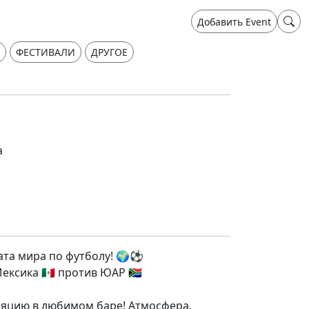
Добавить Event
ФЕСТИВАЛИ
ДРУГОЕ
а
ата мира по футболу! 🌍⚽️
ксика 🇲🇽 против ЮАР 🇿🇦
яцию в любимом баре! Атмосфера,