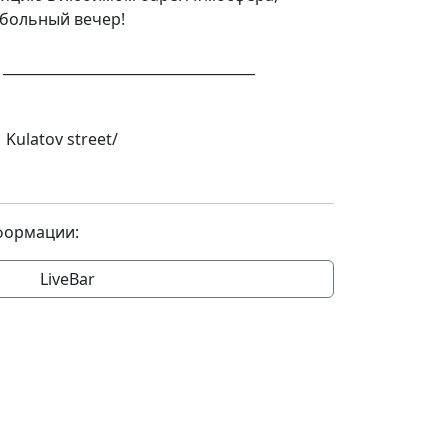
больный вечер!
__________________________________
 Kulatov street/
формации:
LiveBar