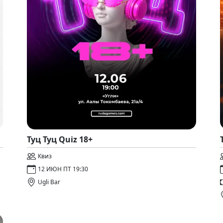
Туц Туц Quiz 18+
Квиз
12 ИЮН ПТ 19:30
Ugli Bar