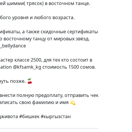
ей шимми( трясок) в восточном танце.
бого уровня и любого возраста.
тификаты, а также скидочные сертификаты
о восточному танцу от мировых звёзд.
_bellydance
стер классе 2500, для тех кто состоит в
ation @kfsamk_kg стоимость 1500 сомов.
чуть позже. 🍒
внести полную предоплату, отправить чек
 написать свою фамилию и имя 💫
цживота #бишкек #кыргызстан