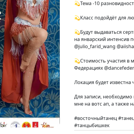
💫Тема -10 разновидност
💫Класс подойдёт для лю
💫Будут выдаваться сер
на январский интенсив п
@julio_farid_wang @aiisha
💫Стоимость участия в ма
Федерациях @dancefeder
Локация будет известна 
Для записи, необходимо 
мне на вотс ап, а также
#восточныйтанец #тане
#танцыбишкек