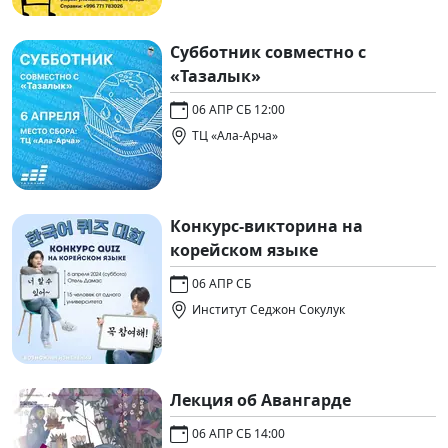
Субботник совместно с
«Тазалык»
06 АПР СБ 12:00
ТЦ «Ала-Арча»
Конкурс-викторина на
корейском языке
06 АПР СБ
Институт Седжон Сокулук
Лекция об Авангарде
06 АПР СБ 14:00