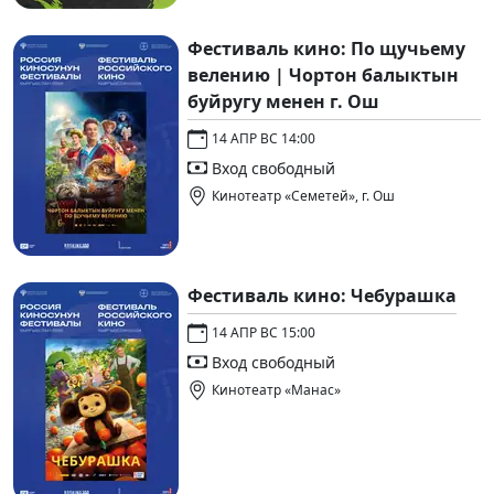
Фестиваль кино: По щучьему
велению | Чортон балыктын
буйругу менен г. Ош
14 АПР ВС 14:00
Вход свободный
Кинотеатр «Семетей», г. Ош
Фестиваль кино: Чебурашка
14 АПР ВС 15:00
Вход свободный
Кинотеатр «Манас»