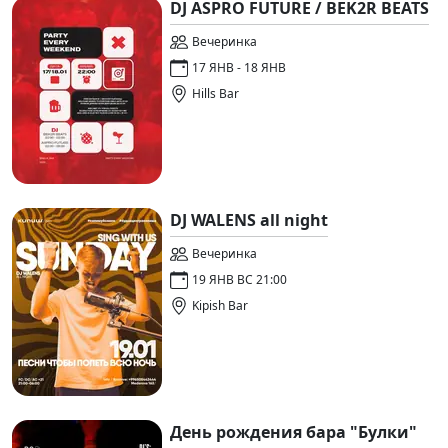
DJ ASPRO FUTURE / BEK2R BEATS
Вечеринка
17 ЯНВ - 18 ЯНВ
Hills Bar
DJ WALENS all night
Вечеринка
19 ЯНВ ВС 21:00
Kipish Bar
День рождения бара "Булки"