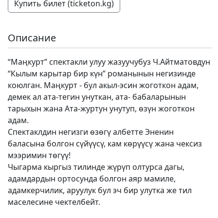
Купить билет (ticketon.kg)
Описание
“Маңкурт” спектакли улуу жазуучубуз Ч.Айтматовдун
“Кылым карытар бир күн” романынын негизинде
коюлган. Маңкурт - бул акыл-эсин жоготкон адам,
демек ал ата-тегин унуткан, ата- бабаларынын
тарыхын жана Ата-журтун унутуп, өзүн жоготкон
адам.
Спектаклдин негизги өзөгү албетте Эненин
баласына болгон сүйүүсү, кам көрүүсү жана чексиз
мээримин төгүү!
Чыгарма кыргыз тилинде жүрүп олтурса дагы,
адамдардын ортосунда болгон аяр мамиле,
адамкерчилик, аруулук бул эч бир улутка же тил
маселесине чектелбейт.