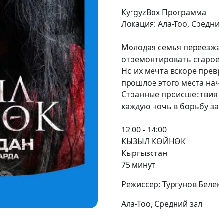
KyrgyzBox Программа
Локация: Ала-Тоо, Средн
Молодая семья переезжае
отремонтировать старое
Но их мечта вскоре прев
прошлое этого места на
Странные происшествия 
каждую ночь в борьбу з
12:00 - 14:00
КЫЗЫЛ КӨЙНӨК
Кыргызстан
75 минут
Режиссер: Тургунов Беле
Ала-Тоо, Средний зал