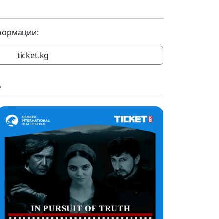
формации:
ticket.kg
»