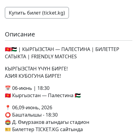
Купить билет (ticket.kg)
Описание
🇰🇬🇵🇸 | КЫРГЫЗСТАН — ПАЛЕСТИНА | БИЛЕТТЕР
САТЫКТА | FRIENDLY MATCHES
КЫРГЫЗСТАН ҮЧҮН БИРГЕ!
АЗИЯ КУБОГУНА БИРГЕ!
📅 06-июнь | 18:30
🇰🇬 Кыргызстан — Палестина 🇵🇸
📍 06,09-июнь, 2026
⭕️ Башталышы - 18:30
🏟️ Д. Өмүрзаков атындагы стадион
🎫 Билеттер TICKET.KG сайтында