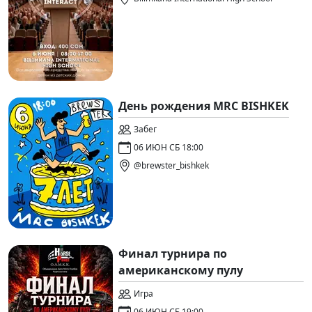
День рождения MRC BISHKEK
Забег
06 ИЮН СБ 18:00
@brewster_bishkek
Финал турнира по
американскому пулу
Игра
06 ИЮН СБ 19:00