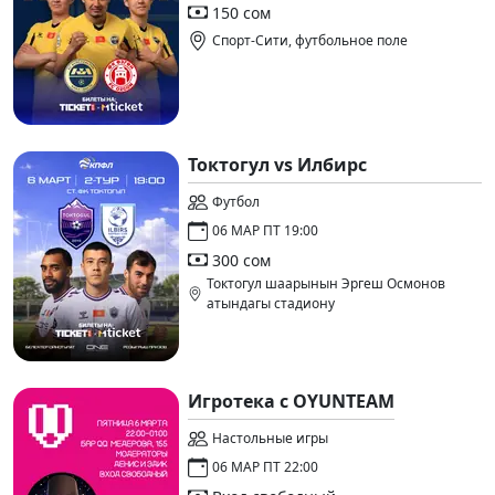
150 сом
Спорт-Сити, футбольное поле
Токтогул vs Илбирс
Футбол
06 МАР ПТ 19:00
300 сом
Токтогул шаарынын Эргеш Осмонов
атындагы стадиону
Игротека с OYUNTEAM
Настольные игры
06 МАР ПТ 22:00