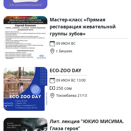
Мастер-класс «Прямая
реставрация жевательной
группы зубов»
09 ИЮН ВС
г. Бишкек
ECO-ZOO DAY
09 ИЮН ВС 13:00
250 сом
Токомбаева 21/13
Лит. лекция "ЮКИО МИСИМА.
Глаза героя"