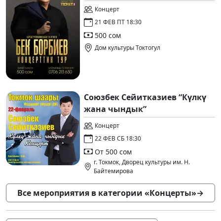
Концерт
21 ФЕВ ПТ 18:30
500 сом
Дом культуры Токтогул
Союзбек Сейитказиев “Күлкү
жана чындык”
Концерт
22 ФЕВ СБ 18:30
От 500 сом
г. Токмок, ​Дворец культуры им. Н.
Байтемирова
Все мероприятия в категории «Концерты»
→