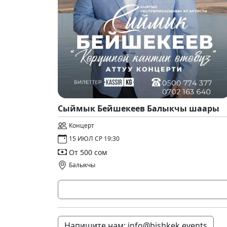
Сыймык Бейшекеев Балыкчы шаары
Концерт
15 ИЮЛ СР 19:30
От 500 сом
Балыкчы
Напишите нам: info@bishkek.events