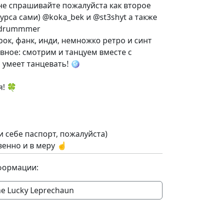
не спрашивайте пожалуйста как второе
урса сами) @koka_bek и @st3shyt а также
o_drummmer
ок, фанк, инди, немножко ретро и синт
авное: смотрим и танцуем вместе с
ь умеет танцевать! 🪩
я! 🍀
ри себе паспорт, пожалуйста)
венно и в меру ☝️
формации:
e Lucky Leprechaun