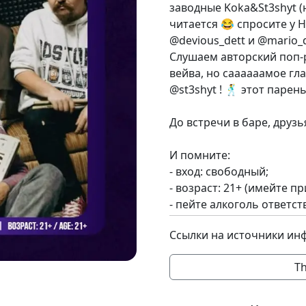
заводные Koka&St3shyt (
читается 😂 спросите у Н
@devious_dett и @mari
Слушаем авторский поп-р
вейва, но саааааамое гл
@st3shyt ! 🕺 этот парен
До встречи в баре, друзь
И помните:
- вход: свободный;
- возраст: 21+ (имейте п
- пейте алкоголь ответст
Ссылки на источники ин
Th