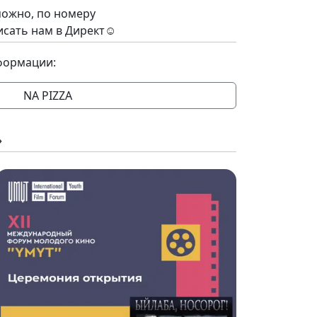
ожно, по номеру
исать нам в Директ☺️
формации:
NA PIZZA
»