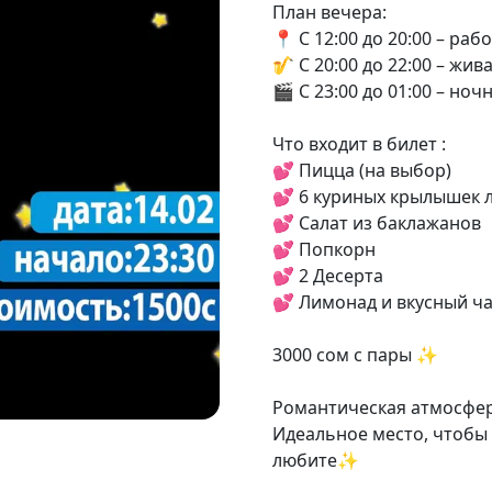
План вечера:
📍 С 12:00 до 20:00 – р
🎷 С 20:00 до 22:00 – жи
🎬 С 23:00 до 01:00 – н
Что входит в билет :
💕 Пицца (на выбор)
💕 6 куриных крылышек 
💕 Салат из баклажанов
💕 Попкорн
💕 2 Десерта
💕 Лимонад и вкусный ч
3000 сом с пары ✨
Романтическая атмосфер
Идеальное место, чтобы 
любите✨