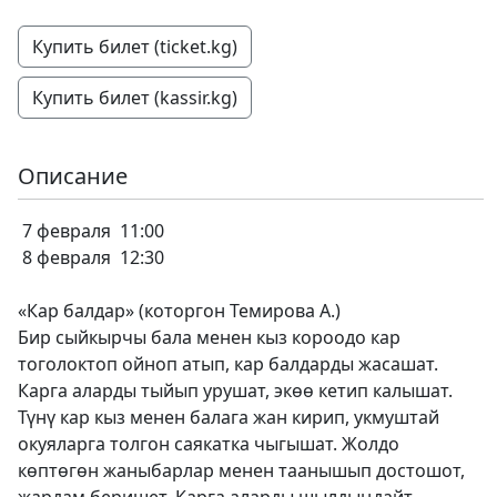
Купить билет (ticket.kg)
Купить билет (kassir.kg)
Описание
7 февраля 11:00
8 февраля 12:30
«Кар балдар» (которгон Темирова А.)
Бир сыйкырчы бала менен кыз короодо кар
тоголоктоп ойноп атып, кар балдарды жасашат.
Карга аларды тыйып урушат, экөө кетип калышат.
Түнү кар кыз менен балага жан кирип, укмуштай
окуяларга толгон саякатка чыгышат. Жолдо
көптөгөн жаныбарлар менен таанышып достошот,