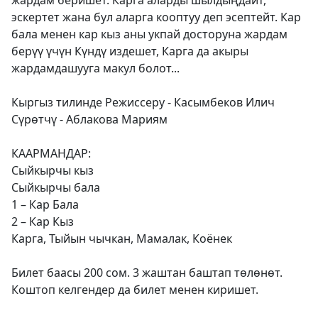
жардам беришет. Карга аларды шылдыңдайт,
эскертет жана бул аларга кооптуу деп эсептейт. Кар
бала менен кар кыз аны укпай досторуна жардам
берүү үчүн Күндү издешет, Карга да акыры
жардамдашууга макул болот...
Кыргыз тилинде Режиссеру - Касымбеков Илич
Сүрөтчү - Аблакова Мариям
КААРМАНДАР:
Сыйкырчы кыз
Сыйкырчы бала
1 – Кар Бала
2 – Кар Кыз
Карга, Тыйын чычкан, Мамалак, Коёнек
Билет баасы 200 сом. 3 жаштан баштап төлөнөт.
Коштоп келгендер да билет менен киришет.