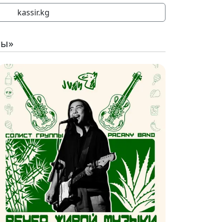
kassir.kg
ты»