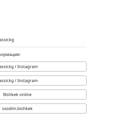
ssir.kg
формации:
assir.kg / Instagram
assir.kg / Instagram
Bishkek online
sxodim.bishkek