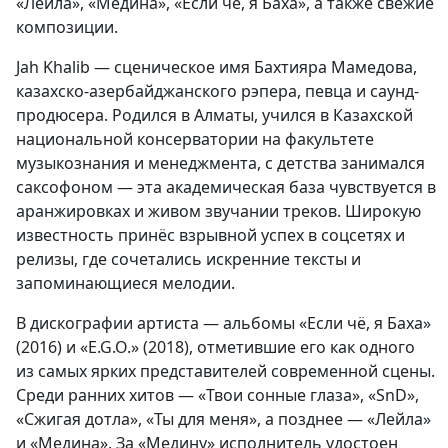
«Лейла», «Медина», «Если чё, я Баха», а также свежие
композиции.
Jah Khalib — сценическое имя Бахтияра Мамедова,
казахско-азербайджанского рэпера, певца и саунд-
продюсера. Родился в Алматы, учился в Казахской
национальной консерватории на факультете
музыкознания и менеджмента, с детства занимался
саксофоном — эта академическая база чувствуется в
аранжировках и живом звучании треков. Широкую
известность принёс взрывной успех в соцсетях и
релизы, где сочетались искренние тексты и
запоминающиеся мелодии.
В дискографии артиста — альбомы «Если чё, я Баха»
(2016) и «E.G.O.» (2018), отметившие его как одного
из самых ярких представителей современной сцены.
Среди ранних хитов — «Твои сонные глаза», «SnD»,
«Сжигая дотла», «Ты для меня», а позднее — «Лейла»
и «Медина». За «Медину» исполнитель удостоен