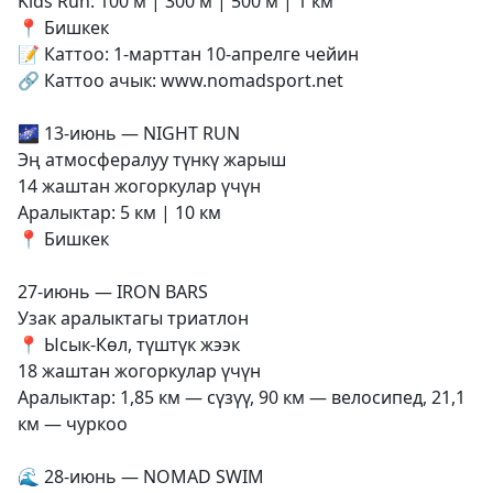
Kids Run: 100 м | 300 м | 500 м | 1 км
📍 Бишкек
📝 Каттоо: 1-марттан 10-апрелге чейин
🔗 Каттоо ачык: www.nomadsport.net
🌌 13-июнь — NIGHT RUN
Эң атмосфералуу түнкү жарыш
14 жаштан жогоркулар үчүн
Аралыктар: 5 км | 10 км
📍 Бишкек
27-июнь — IRON BARS
Узак аралыктагы триатлон
📍 Ысык-Көл, түштүк жээк
18 жаштан жогоркулар үчүн
Аралыктар: 1,85 км — сүзүү, 90 км — велосипед, 21,1
км — чуркоо
🌊 28-июнь — NOMAD SWIM