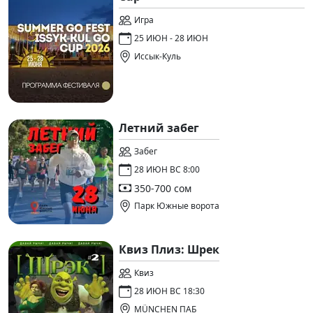
Игра
25 ИЮН - 28 ИЮН
Иссык-Куль
Летний забег
Забег
28 ИЮН ВС 8:00
350-700 сом
Парк Южные ворота
Квиз Плиз: Шрек
Квиз
28 ИЮН ВС 18:30
MÜNCHEN ПАБ