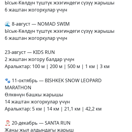
Ысык-Көлдүн түштүк жээгиндеги сүзүү жарышы
6 жаштан жогоркулар үчүн
🌊 8-август — NOMAD SWIM
Ысык-Көлдүн түштүк жээгиндеги сүзүү жарышы
6 жаштан жогоркулар үчүн
23-август — KIDS RUN
2 жаштан жогору балдар үчүн
Аралыктар: 100 м | 200 м | 500 м | 1 км | 3 км
🐾 11-октябрь — BISHKEK SNOW LEOPARD
MARATHON
Өлкөнүн башкы жарышы
14 жаштан жогоркулар үчүн
Аралыктар: 5 км | 14 км | 21,1 км | 42,2 км
🎅🏻 20-декабрь — SANTA RUN
Жаңы жыл алдындагы жарыш