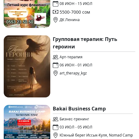
08 ИЮН - 15 ИЮЛ
5500-7000 сом
ДК Ленина
Групповая терапия: Путь
героини
Арт-терапия
06 ИЮН - 01 ИЮЛ
art_therapy_kgz
Bakai Business Camp
Бизнес-тренинг
03 ИЮЛ - 05 ИЮЛ
Южный берег Иссык-Куля, Nomad Camp