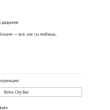
х диджеев
 бокале — всё, как ты любишь.
формации:
Boho City Bar
ки»