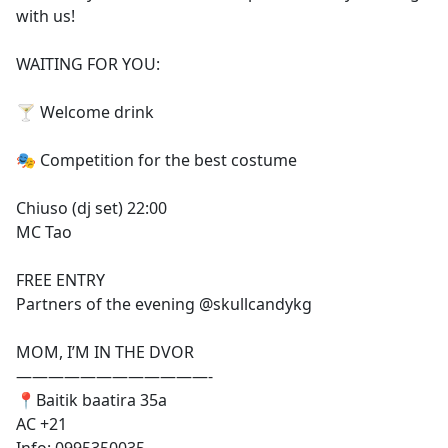
with us!
WAITING FOR YOU:
🍸 Welcome drink
🎭 Competition for the best costume
Chiuso (dj set) 22:00
MC Tao
FREE ENTRY
Partners of the evening @skullcandykg
MOM, I’M IN THE DVOR
————————————-
📍Baitik baatira 35a
AC +21