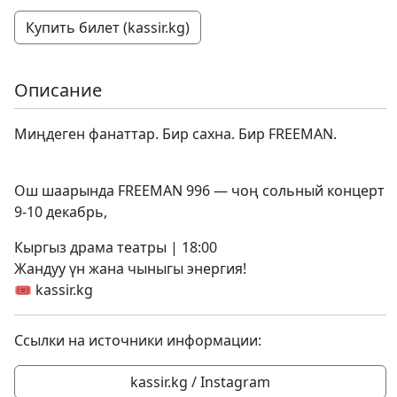
Купить билет (kassir.kg)
Описание
Миңдеген фанаттар. Бир сахна. Бир FREEMAN.
Ош шаарында FREEMAN 996 — чоң сольный концерт
9-10 декабрь,
Кыргыз драма театры | 18:00
Жандуу үн жана чыныгы энергия!
🎟️ kassir.kg
Ссылки на источники информации:
kassir.kg / Instagram