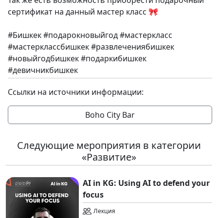
Так же есть возможность приобрести подарочный
сертификат на данный мастер класс 🎀
#Бишкек #подарокновыйгод #мастеркласс
#мастерклассбишкек #развлечениябишкек
#новыйгодбишкек #подаркибишкек
#девичникбишкек
Ссылки на источники информации:
Boho City Bar
Следующие мероприятия в категории
«Развитие»
AI in KG: Using AI to defend your
focus
Лекция