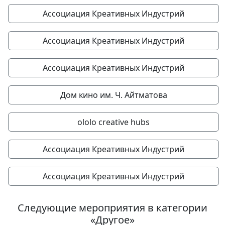
Ассоциация Креативных Индустрий
Ассоциация Креативных Индустрий
Ассоциация Креативных Индустрий
Дом кино им. Ч. Айтматова
ololo creative hubs
Ассоциация Креативных Индустрий
Ассоциация Креативных Индустрий
Следующие мероприятия в категории
«Другое»