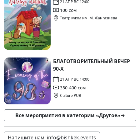
21 АПР ВС 12:00
100 сом
Театр кукол им. М. Жангазиева
БЛАГОТВОРИТЕЛЬНЫЙ ВЕЧЕР
90-Х
21 АПР ВС 14:00
350-400 сом
Culture PUB
Все мероприятия в категории «Другое»
→
Напишите нам: info@bishkek.events