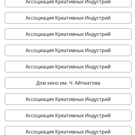
Ассоциация Креативных Индустрий
Ассоциация Креативных Индустрий
Ассоциация Креативных Индустрий
Ассоциация Креативных Индустрий
Ассоциация Креативных Индустрий
Дом кино им. Ч. Айтматова
Ассоциация Креативных Индустрий
Ассоциация Креативных Индустрий
Ассоциация Креативных Индустрий