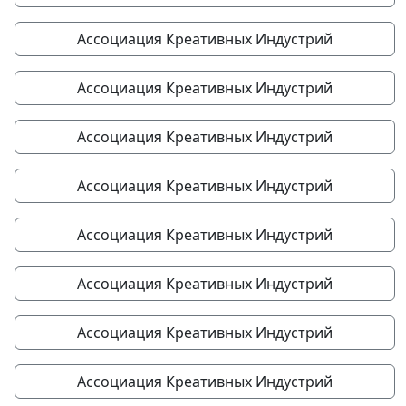
Ассоциация Креативных Индустрий
Ассоциация Креативных Индустрий
Ассоциация Креативных Индустрий
Ассоциация Креативных Индустрий
Ассоциация Креативных Индустрий
Ассоциация Креативных Индустрий
Ассоциация Креативных Индустрий
Ассоциация Креативных Индустрий