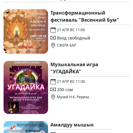
Трансформационный
фестиваль "Весенний Бум"
21 АПР ВС 11:00
Вход свободный
СФЕРА БАР
Музыкальная игра
"УГАДАЙКА"
21 АПР ВС 11:30
200 сом
Музей Н.К. Рериха
Амалдуу мышык