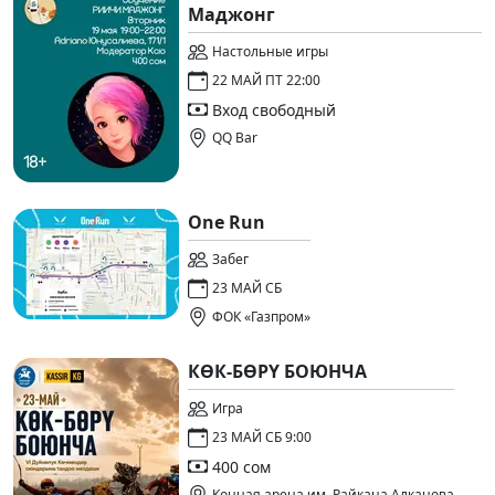
Маджонг
Настольные игры
22 МАЙ ПТ 22:00
Вход свободный
QQ Bar
One Run
Забег
23 МАЙ СБ
ФОК «Газпром»
КӨК-БӨРҮ БОЮНЧА
Игра
23 МАЙ СБ 9:00
400 сом
Конная арена им. Райкана Алканова