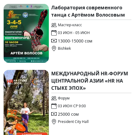
Лаборатория современного
танца с Артёмом Волосовым
Мастер-класс
03 ИЮН - 05 ИЮН
13000-15000 сом
Bishkek
МЕЖДУНАРОДНЫЙ HR-ФОРУМ
ЦЕНТРАЛЬНОЙ АЗИИ «HR НА
СТЫКЕ ЭПОХ»
Форум
03 ИЮН СР 9:00
25000 сом
President City Hall