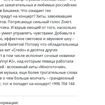
мых зажигательных и любимых российских
 в Бишкеке, Что ожидает тех
придут на концерт? Хиты, завоевавшие
тов. Потрясающе сильный голос Zivert.
тика. И взрыв эмоций от того, насколько
 умеет управлять чувствами. Добавьте к
, эффектное световое и звуковое шоу –
пкой билетов! Потому что обладательница
а хит «Credo» и десятка других
t в том числе исполнит сочные новинки
Vinyl #2», над которым певица работала
олей - вспоминай хиты «Многоточия»,
ая музыка, еще более трогательные слова
не о чем больше молчать – грандиозный
т, тот и попадет на концерт! +996 704 144
формации: