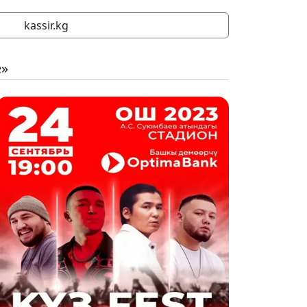
kassir.kg
е»