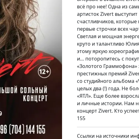
всё про нее! Одна из са
артисток Zivert выступит
счастливчиков, которые 
первые строчки всех чар
Светлая и мощная энерге
круто и талантливо Юлия
этому яркую хореографию
и… поторопитесь с поку
«Золотого Граммофона» з
престижных премий Ziver
со студийного альбома «
целых два (!) года. Не б
«ЯТЛ». Еще более взросл
и личные истории. Нам 
концерт Zivert. Кто успее
155
Ссылки на источники ин