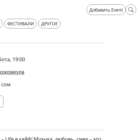
Добавить Event
ФЕСТИВАЛИ
ДРУГОЕ
бота, 19:00
 Кожомкула
 сом
– Life в кайф! Музыка, любовь, смех – это