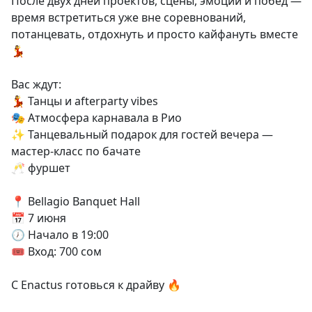
После двух дней проектов, сцены, эмоций и побед —
время встретиться уже вне соревнований,
потанцевать, отдохнуть и просто кайфануть вместе
💃
Вас ждут:
💃 Танцы и afterparty vibes
🎭 Атмосфера карнавала в Рио
✨ Танцевальный подарок для гостей вечера —
мастер-класс по бачате
🥂 фуршет
📍 Bellagio Banquet Hall
📅 7 июня
🕖 Начало в 19:00
🎟 Вход: 700 сом
С Enactus готовься к драйву 🔥