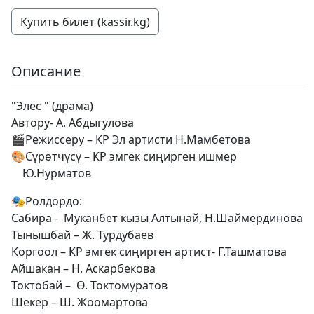
Купить билет (kassir.kg)
Описание
"Элес " (драма)
Автору- А. Абдыгулова
🎬Режиссеру – КР Эл артисти Н.Мамбетова
🎨Сүрөтчүсү – КР эмгек сиңирген ишмер
Ю.Нурматов
🎭Ролдордо:
Сабира - Муканбет кызы Алтынай, Н.Шаймердинова
Тынышбай – Ж. Турдубаев
Коргоол – КР эмгек сиңирген артист- Г.Ташматова
Айшакан – Н. Аскарбекова
Токтобай – Ө. Токтомуратов
Шекер – Ш. Жоомартова