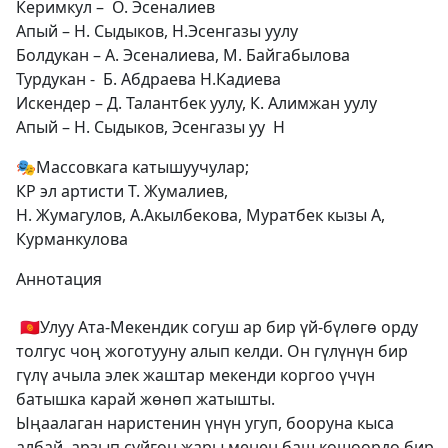
Керимкул – О. Эсеналиев
Апый – Н. Сыдыков, Н.Эсенгазы уулу
Болдукан – А. Эсеналиева, М. Байгабылова
Турдукан - Б. Абдраева Н.Кадиева
Искендер – Д. Талантбек уулу, К. Алимжан уулу
Апый – Н. Сыдыков, Эсенгазы уу Н
🎭Массовкага катышуучулар;
КР эл артисти Т. Жумалиев,
Н. Жумагулов, А.Акылбекова, Муратбек кызы А,
Курманкулова
Аннотация
🇰🇬Улуу Ата-Мекендик согуш ар бир үй-бүлөгө орду
толгус чоң жоготууну алып келди. Он гүлүнүн бир
гүлү ачыла элек жаштар мекенди коргоо үчүн
батышка карай жөнөп жатышты.
Ыңаалаган наристенин үнүн угуп, бооруна кыса
албай, арзып сүйгөн жары менен баш кошоордо бир