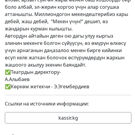
боло албай, эл-жерин коргоо үчүн алар согушка
аттанышты. Миллиондогон мекендештерибиз кары
дебей, жаш дебей, “Мекен үчүн!” дешип, өз
жандарын курман кылышты.
Автордун айтайын деген ою дагы улуу кыргыз
элинин мекенге болгон сүйүүсүн, өз өмүрүн өлкөсү
үчүн арнаганын даңазалоо менен бирге кийинки
өсүп келе жаткан болочок өспүрүмдөрдүн жаркын
жашоого акылуу экенин баяндайт.
✅Театрдын директору-
А.Алыбаев
✅Көркөм жетекчи - Э.Эгембердиев
Ссылки на источники информации:
kassir.kg