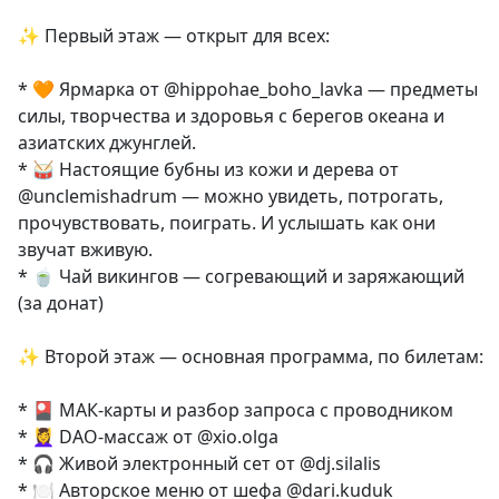
✨ Первый этаж — открыт для всех:
* 🧡 Ярмарка от @hippohae_boho_lavka — предметы
силы, творчества и здоровья с берегов океана и
азиатских джунглей.
* 🥁 Настоящие бубны из кожи и дерева от
@unclemishadrum — можно увидеть, потрогать,
прочувствовать, поиграть. И услышать как они
звучат вживую.
* 🍵 Чай викингов — согревающий и заряжающий
(за донат)
✨ Второй этаж — основная программа, по билетам:
* 🎴 МАК-карты и разбор запроса с проводником
* 💆‍♀️ DAO-массаж от @xio.olga
* 🎧 Живой электронный сет от @dj.silalis
* 🍽 Авторское меню от шефа @dari.kuduk