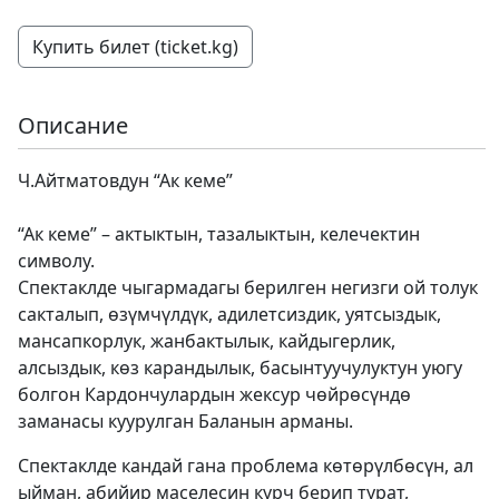
Купить билет (ticket.kg)
Описание
Ч.Айтматовдун “Ак кеме”
“Ак кеме” – актыктын, тазалыктын, келечектин
символу.
Спектаклде чыгармадагы берилген негизги ой толук
сакталып, өзүмчүлдүк, адилетсиздик, уятсыздык,
мансапкорлук, жанбактылык, кайдыгерлик,
алсыздык, көз карандылык, басынтуучулуктун уюгу
болгон Кардончулардын жексур чөйрөсүндө
заманасы куурулган Баланын арманы.
Спектаклде кандай гана проблема көтөрүлбөсүн, ал
ыйман, абийир маселесин курч берип турат,