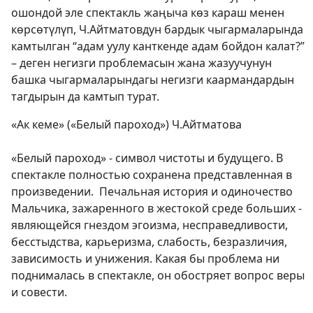
ошондой эле спектакль жаңыча көз караш менен
көрсөтүлүп, Ч.Айтматовдун бардык чыгармаларында
камтылган “адам уулу канткенде адам бойдон калат?”
– деген негизги проблемасын жана жазуучунун
башка чыгармаларындагы негизги каармандардын
тагдырын да камтып турат.
«Ак кеме» («Белый пароход») Ч.Айтматова
«Белый пароход» - символ чистоты и будущего. В
спектакле полностью сохранена представленная в
произведении. Печальная история и одиночество
Мальчика, зажаренного в жестокой среде больших -
являющейся гнездом эгоизма, несправедливости,
бесстыдства, карьеризма, слабость, безразличия,
зависимость и унижения. Какая бы проблема ни
поднималась в спектакле, он обостряет вопрос веры
и совести.