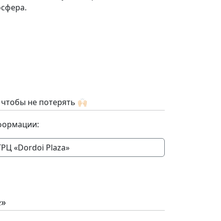
осфера.
чтобы не потерять 🙌🏻
формации:
ТРЦ «Dordoi Plaza»
е»