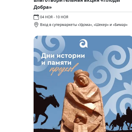
Добра»
04 НОЯ - 10 НОЯ
Вход в супермаркеты «Удома», «Шекер» и «Бимар»