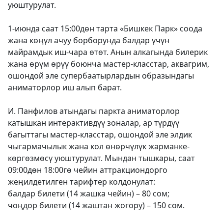
уюштурулат.
1-июнда саат 15:00дөн тарта «Бишкек Парк» соода
жана көңүл ачуу борборунда балдар үчүн
майрамдык иш-чара өтөт. Анын алкагында билерик
жана өрүм өрүү боюнча мастер-класстар, аквагрим,
ошондой эле супербаатырлардын образындагы
аниматорлор иш алып барат.
И. Панфилов атындагы паркта аниматорлор
катышкан интерактивдүү зоналар, ар түрдүү
багыттагы мастер-класстар, ошондой эле элдик
чыгармачылык жана кол өнөрчүлүк жарманке-
көргөзмөсү уюштурулат. Мындан тышкары, саат
09:00дөн 18:00гө чейин аттракциондорго
жеңилдетилген тарифтер колдонулат:
балдар билети (14 жашка чейин) – 80 сом;
чоңдор билети (14 жаштан жогору) – 150 сом.