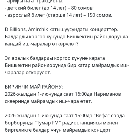
тарифы на аттракционы:
- детский билет (до 14 лет) – 80 сомов;
- взрослый билет (старше 14 лет) – 150 сомов.
D Billions, Amirchik катышуусундагы концерттер.
Балдарды коргоо күнүндө Бишкектин райондорунда
кандай иш-чаралар өткөрүлөт?
Эл аралык балдарды коргоо күнүнө карата
Бишкектин райондорунда бир катар майрамдык иш-
чаралар өткөрүлөт.
БИРИНЧИ МАЙ РАЙОНУ:
2026-жылдын 1-июнунда саат 16:00дө Нариманов
скверинде майрамдык иш-чара өтөт.
2026-жылдын 1-июнунда саат 15:00дө "Вефа" соода
борборунда "Тумар FM" радиостанциясы менен
биргеликте балдар үчүн майрамдык концерт