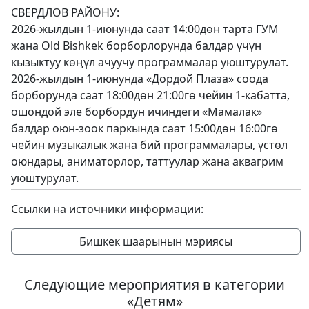
СВЕРДЛОВ РАЙОНУ:
2026-жылдын 1-июнунда саат 14:00дөн тарта ГУМ
жана Old Bishkek борборлорунда балдар үчүн
кызыктуу көңүл ачуучу программалар уюштурулат.
2026-жылдын 1-июнунда «Дордой Плаза» соода
борборунда саат 18:00дөн 21:00гө чейин 1-кабатта,
ошондой эле борбордун ичиндеги «Мамалак»
балдар оюн-зоок паркында саат 15:00дөн 16:00гө
чейин музыкалык жана бий программалары, үстөл
оюндары, аниматорлор, таттуулар жана аквагрим
уюштурулат.
Ссылки на источники информации:
Бишкек шаарынын мэриясы
Следующие мероприятия в категории
«Детям»