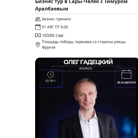
Бизнес тур в Сары-Челек с Тимуром
Аралбаевым
Бизнес-тренинг
01 АВГ ПТ 6:00
16500 сом
Площадь победы, парковка со стороны улицы
Фрунзе