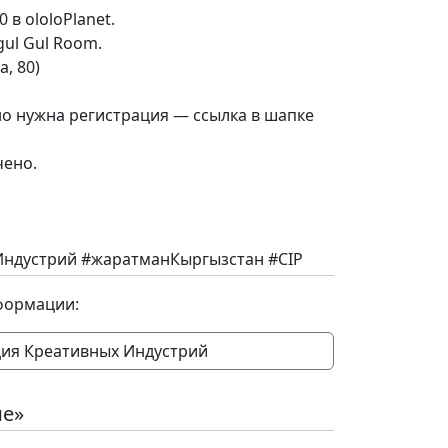
0 в ololoPlanet.
gul Gul Room.
а, 80)
но нужна регистрация — ссылка в шапке
чено.
ндустрий #жаратманКыргызстан #CIP
формации:
ия Креативных Индустрий
ие»