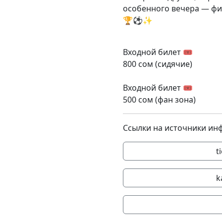
особенного вечера — фи
🏆⚽✨
Входной билет 🎟️
800 сом (сидячие)
Входной билет 🎟️
500 сом (фан зона)
Ссылки на источники ин
t
k