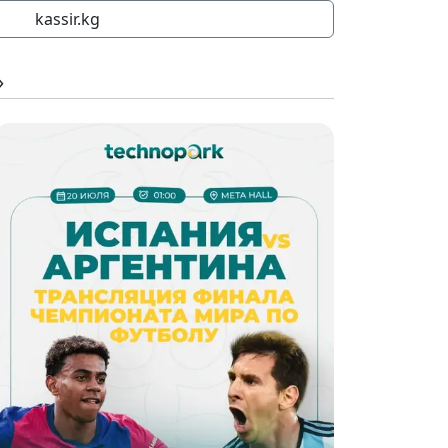
kassir.kg
»