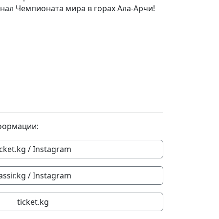
нал Чемпионата мира в горах Ала-Арчи!
формации:
icket.kg / Instagram
assir.kg / Instagram
ticket.kg