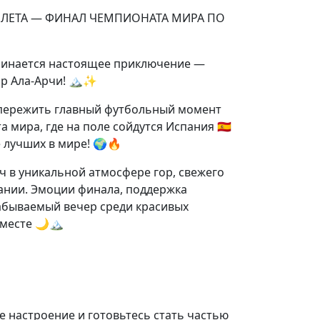
 ЛЕТА — ФИНАЛ ЧЕМПИОНАТА МИРА ПО
ачинается настоящее приключение —
р Ала-Арчи! 🏔️✨
 пережить главный футбольный момент
мира, где на поле сойдутся Испания 🇪🇸
ие лучших в мире! 🌍🔥
в уникальной атмосфере гор, свежего
ании. Эмоции финала, поддержка
абываемый вечер среди красивых
месте 🌙🏔️
е настроение и готовьтесь стать частью