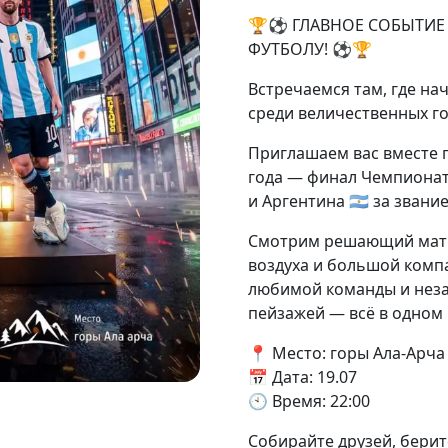
🏆⚽ ГЛАВНОЕ СОБЫТИЕ
ФУТБОЛУ! ⚽🏆
Встречаемся там, где н
среди величественных го
Приглашаем вас вместе
года — финал Чемпионата 
и Аргентина 🇦🇷 за зван
Смотрим решающий матч 
воздуха и большой комп
любимой команды и нез
пейзажей — всё в одном 
📍 Место: горы Ала-Арча
📅 Дата: 19.07
🕙 Время: 22:00
Собирайте друзей, берит