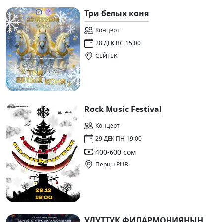
Три белых коня
Концерт
28 ДЕК ВС 15:00
СЕЙТЕК
Rock Music Festival
Концерт
29 ДЕК ПН 19:00
400-600 сом
Перцы PUB
УЛУТТУК ФИЛАРМОНИЯНЫН