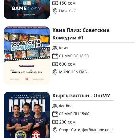
150 сом
НАФ КФС
Квиз Плиз: Советские
Комедии #1
Квиз
01 МАР ВС 18:30
600 сом
MÜNCHEN ПАБ
Кыргызалтын - ОшМУ
Футбол
02 МАР ПН 15:00
200 сом
Спорт-Сити, футбольное поле