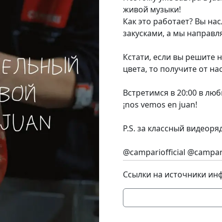
живой музыки!
Как это работает? Вы н
закусками, а мы направл
Кстати, если вы решите
цвета, то получите от н
Встретимся в 20:00 в лю
¡nos vemos en juan!
P.S. за классный видеор
@campariofficial @campa
Ссылки на источники ин