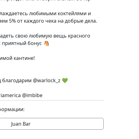
аслаждаетесь любимыми коктейлями и
яем 5% от каждого чека на добрые дела.
 надеть свою любимую вещь красного
ас приятный бонус 🐴
бимой кантине!
яд благодарим @warlock_z 💚
riamerica @imbibe
формации:
Juan Bar