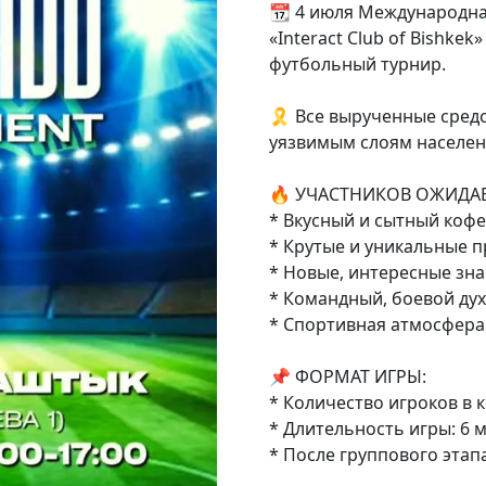
📆 4 июля Международна
«Interact Club of Bishk
футбольный турнир.
🎗️ Все вырученные сред
уязвимым слоям населен
🔥 УЧАСТНИКОВ ОЖИДАЕ
* Вкусный и сытный кофе
* Крутые и уникальные п
* Новые, интересные зна
* Командный, боевой дух
* Спортивная атмосфера
📌 ФОРМАТ ИГРЫ:
* Количество игроков в к
* Длительность игры: 6 м
* После группового этап