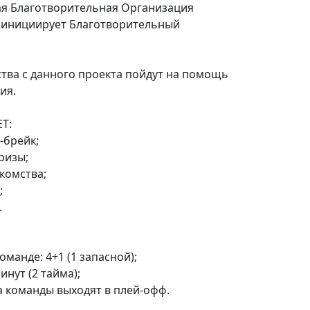
я Благотворительная Организация
ek» инициирует Благотворительный
ства с данного проекта пойдут на помощь
ия.
Т:
-брейк;
ризы;
комства;
;
.
оманде: 4+1 (1 запасной);
инут (2 тайма);
а команды выходят в плей-офф.