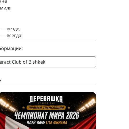
яна
амиля
 — везде,
 — всегда!
формации:
eract Club of Bishkek
»