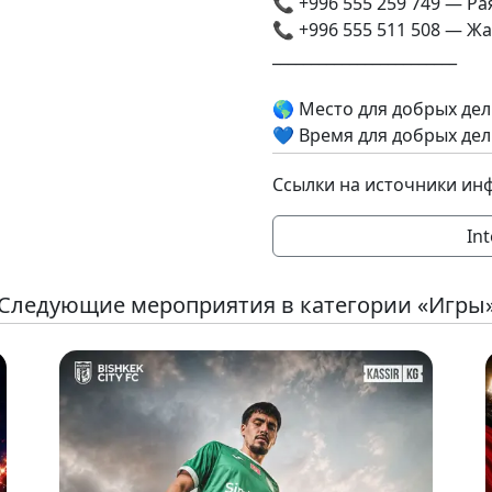
📞 +996 555 259 749 — Ра
📞 +996 555 511 508 — Ж
________________________
🌎 Место для добрых дел
💙 Время для добрых дел
Ссылки на источники ин
Int
Следующие мероприятия в категории «Игры