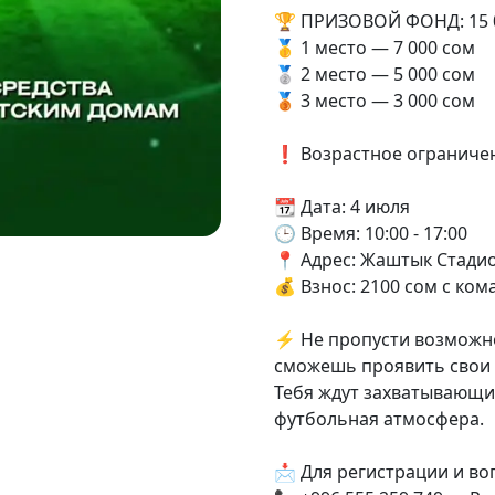
🏆 ПРИЗОВОЙ ФОНД: 15 
🥇 1 место — 7 000 сом
🥈 2 место — 5 000 сом
🥉 3 место — 3 000 сом
❗️ Возрастное ограничен
📆 Дата: 4 июля
🕒 Время: 10:00 - 17:00
📍 Адрес: Жаштык Стадио
💰 Взнос: 2100 сом с ко
⚡️ Не пропусти возможно
сможешь проявить свои 
Тебя ждут захватывающи
футбольная атмосфера.
📩 Для регистрации и в