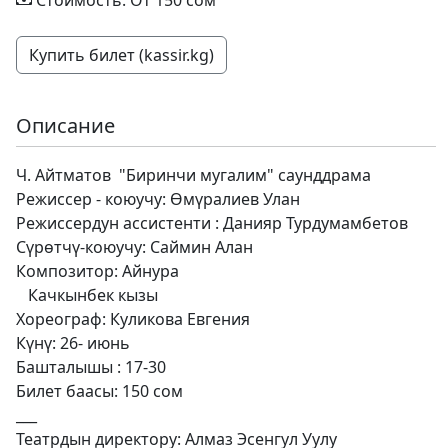
Стоимость: От 150 сом
Купить билет (kassir.kg)
Описание
Ч. Айтматов "Биринчи мугалим" саунддрама
Режиссер - коюучу: Өмүралиев Улан
Режиссердун ассистенти : Данияр Турдумамбетов
Сүрөтчү-коюучу: Саймин Алан
Композитор: Айнура
Качкынбек кызы
Хореограф: Куликова Евгения
Күнү: 26- июнь
Башталышы : 17-30
Билет баасы: 150 сом
___
Театрдын директору: Алмаз Эсенгул Уулу