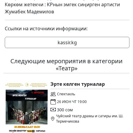
Көркөм жетекчи : КРнын эмгек сиңирген артисти
Жумабек Мадемилов
Ссылки на источники информации:
kassir.kg
Следующие мероприятия в категории
«Театр»
Эрте келген турналар
Спектакль
26 ИЮН ЧТ 19:00
300 сом
Чуйский театр драмы и сатиры им. Ш.
Термечикова