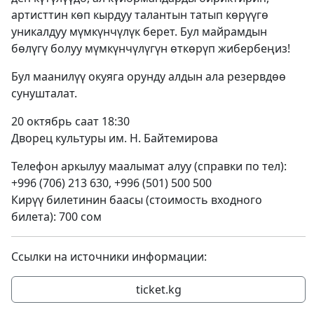
артисттин көп кырдуу талантын татып көрүүгө
уникалдуу мүмкүнчүлүк берет. Бул майрамдын
бөлүгү болуу мүмкүнчүлүгүн өткөрүп жибербеңиз!
Бул маанилүү окуяга орунду алдын ала резервдөө
сунушталат.
20 октябрь саат 18:30
Дворец культуры им. Н. Байтемирова
Телефон аркылуу маалымат алуу (справки по тел):
+996 (706) 213 630, +996 (501) 500 500
Кирүү билетинин баасы (стоимость входного
билета): 700 сом
Ссылки на источники информации:
ticket.kg