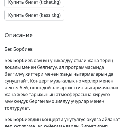
Купить билет (ticket.kg)
Купить билет (kassir.kg)
Описание
Бек Борбиев
Бек Борбиев өзүнүн уникалдуу стили жана терең
вокалы менен белгилүү, ал программасында
белгилүү хиттери менен жаңы чыгармаларын да
сунуштайт. Концерт музыкалык номерлер менен
чектелбей, ошондой эле артисттин чыгармачылык
жана жеке тарыхынын атмосферасына кирүүгө
мүмкүндүк берген эмоциялуу учурлар менен
толтурулат.
Бек Борбиевдин концерти унутулгус окуяга айланат
деп күтүлүүдө, ал күйөрмандарды бириктирип,